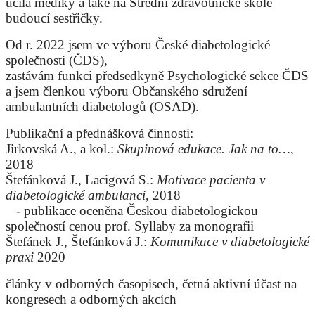
učila mediky a také na Střední zdravotnické škole
budoucí sestřičky.
Od r. 2022 jsem ve výboru České diabetologické
společnosti (ČDS),
zastávám funkci předsedkyně Psychologické sekce ČDS
a jsem členkou výboru Občanského sdružení
ambulantních diabetologů (OSAD).
Publikační a přednášková činnosti:
Jirkovská A., a kol.:
Skupinová edukace. Jak na to…
,
2018
Štefánková J., Lacigová S.:
Motivace pacienta v
diabetologické ambulanci
, 2018
- publikace oceněna Českou diabetologickou
společností cenou prof. Syllaby za monografii
Štefánek J., Štefánková J.:
Komunikace v diabetologické
praxi
2020
články v odborných časopisech, četná aktivní účast na
kongresech a odborných akcích