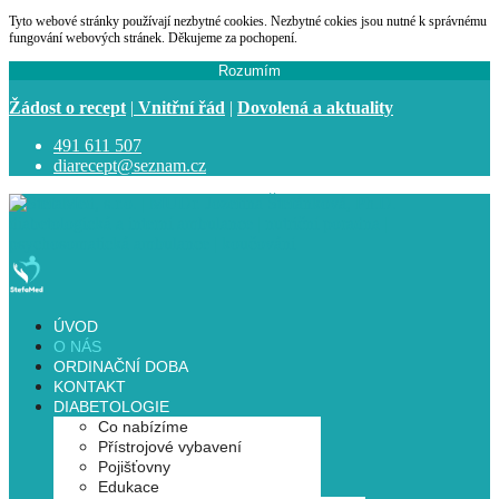
Tyto webové stránky používají nezbytné cookies. Nezbytné cokies jsou nutné k správnému
fungování webových stránek. Děkujeme za pochopení.
Rozumím
Žádost o recept
|
Vnitřní řád
|
Dovolená
a aktuality
491 611 507
diarecept@seznam.cz
ÚVOD
O NÁS
ORDINAČNÍ DOBA
KONTAKT
DIABETOLOGIE
Co nabízíme
Přístrojové vybavení
Pojišťovny
Edukace