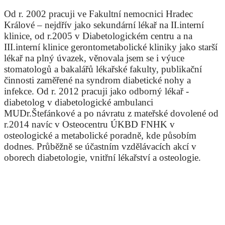
Od r. 2002 pracuji ve Fakultní nemocnici Hradec
Králové – nejdřív jako sekundární lékař na II.interní
klinice, od r.2005 v Diabetologickém centru a na
III.interní klinice gerontometabolické kliniky jako starší
lékař na plný úvazek, věnovala jsem se i výuce
stomatologů a bakalářů lékařské fakulty, publikační
činnosti zaměřené na syndrom diabetické nohy a
infekce. Od r. 2012 pracuji jako odborný lékař -
diabetolog v diabetologické ambulanci
MUDr.Štefánkové a po návratu z mateřské dovolené od
r.2014 navíc v Osteocentru ÚKBD FNHK v
osteologické a metabolické poradně, kde působím
dodnes. Průběžně se účastním vzdělávacích akcí v
oborech diabetologie, vnitřní lékařství a osteologie.