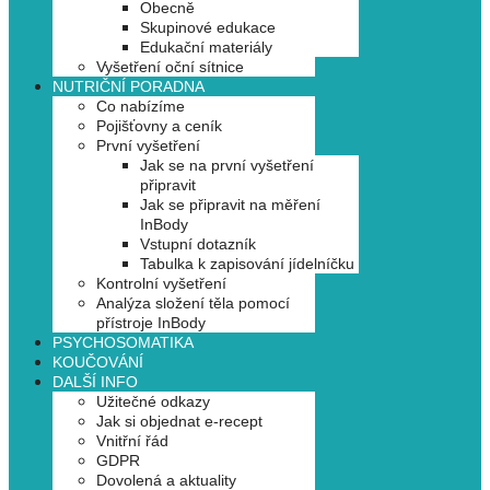
Obecně
Skupinové edukace
Edukační materiály
Vyšetření oční sítnice
NUTRIČNÍ PORADNA
Co nabízíme
Pojišťovny a ceník
První vyšetření
Jak se na první vyšetření
připravit
Jak se připravit na měření
InBody
Vstupní dotazník
Tabulka k zapisování jídelníčku
Kontrolní vyšetření
Analýza složení těla pomocí
přístroje InBody
PSYCHOSOMATIKA
KOUČOVÁNÍ
DALŠÍ INFO
Užitečné odkazy
Jak si objednat e-recept
Vnitřní řád
GDPR
Dovolená a aktuality