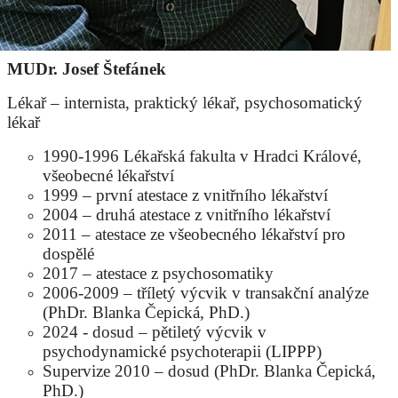
MUDr. Josef Štefánek
Lékař – internista, praktický lékař, psychosomatický
lékař
1990-1996 Lékařská fakulta v Hradci Králové,
všeobecné lékařství
1999 – první atestace z vnitřního lékařství
2004 – druhá atestace z vnitřního lékařství
2011 – atestace ze všeobecného lékařství pro
dospělé
2017 – atestace z psychosomatiky
2006-2009 – tříletý výcvik v transakční analýze
(PhDr. Blanka Čepická, PhD.)
2024 - dosud – pětiletý výcvik v
psychodynamické psychoterapii (LIPPP)
Supervize 2010 – dosud (PhDr. Blanka Čepická,
PhD.)