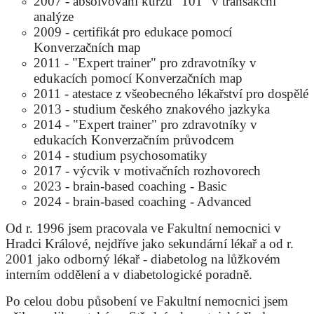
2007 - absolvování kurzu "101" v transakční
analýze
2009 - certifikát pro edukace pomocí
Konverzačních map
2011 - "Expert trainer" pro zdravotníky v
edukacích pomocí Konverzačních map
2011 - atestace z všeobecného lékařství pro dospělé
2013 - studium českého znakového jazkyka
2014 - "Expert trainer" pro zdravotníky v
edukacích Konverzačním průvodcem
2014 - studium psychosomatiky
2017 - výcvik v motivačních rozhovorech
2023 - brain-based coaching - Basic
2024 - brain-based coaching - Advanced
Od r. 1996 jsem pracovala ve Fakultní nemocnici v
Hradci Králové, nejdříve jako sekundární lékař a od r.
2001 jako odborný lékař - diabetolog na lůžkovém
interním oddělení a v diabetologické poradně.
Po celou dobu působení ve Fakultní nemocnici jsem